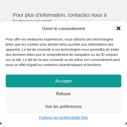
Pour plus d’information, contactez-nous à
l’adresse courriel
coopchibougamau@cegepstfe.ca
.
Gérer le consentement
Pour offrir les meilleures expériences, nous utilisons des technologies
telles que les cookies pour stocker et/ou accéder aux informations des
appareils. Le fait de consentir à ces technologies nous permettra de traiter
des données telles que le comportement de navigation ou les ID uniques
sur ce site. Le fait de ne pas consentir ou de retirer son consentement peut
avoir un effet négatif sur certaines caractéristiques et fonctions.
Centre d'études collégiales à
Chibougamau
Accepter
110, rue Obalski
Refuser
Chibougamau (Québec) G8P 2E9
418 748-7637
Voir les préférences
infocecc@cegepstfe.ca
Politique de confidentialité Web
Nous joindre