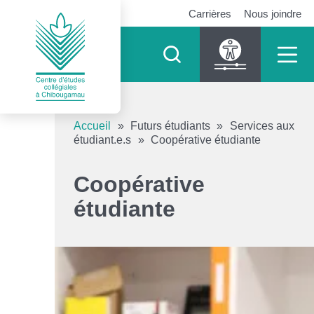
Carrières
Nous joindre
Outils d’accessibilité
Accueil
»
Futurs étudiants
»
Services aux
étudiant.e.s
»
Coopérative étudiante
Augmenter le texte
Coopérative
Diminuer le texte
étudiante
Niveau de gris
Contraste élevé
Liens soulignés