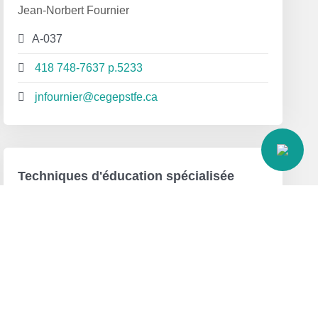
Jean-Norbert Fournier
A-037
418 748-7637 p.5233
jnfournier@cegepstfe.ca
Techniques d'éducation spécialisée
Éric Boutin
A-035
418 748-7637 p.5227
eboutin@cegepstfe.ca