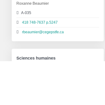
Roxanne Beaumier
A-035
418 748-7637 p.5247
rbeaumier@cegepstfe.ca
Sciences humaines
Éric Pronovost
418 748-7637
epronovost@cegepstfe.ca