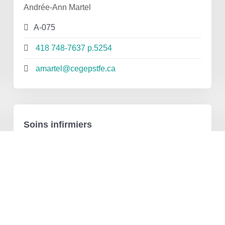
Andrée-Ann Martel
A-075
418 748-7637 p.5254
amartel@cegepstfe.ca
Soins infirmiers
Julie Mercier
A-035
418 748-7637 p.5251
jmercier@cegepstfe.ca