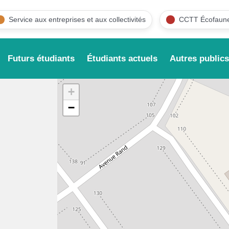
Service aux entreprises et aux collectivités
CCTT Écofaune
Futurs étudiants
Étudiants actuels
Autres publics
+
−
Cheminement d'int
Découvrir
Aide et soutien à t
Parents
Tremplin DEC
Étudiant.e d’un jour
Services d’aide
Être parent d’un.e cég