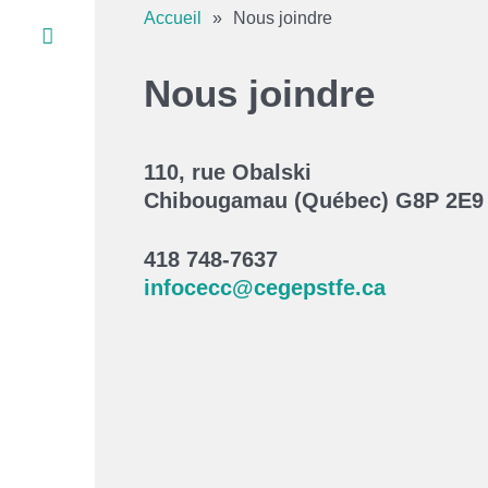
Services aux étudiant.e.s
Accueil
»
Nous joindre
Services d’aide
Nous joindre
Centres d’aide
Centre de documentation
110, rue Obalski
Vie étudiante
Chibougamau (Québec) G8P 2E9
Coopérative étudiante
Aires de vie
418 748-7637
Placement étudiant et stages ATE
infocecc@cegepstfe.ca