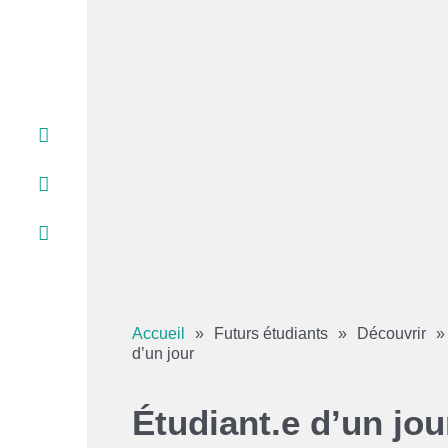
Services aux étudiant.e.s
Services d’aide
Centres d’aide
Centre de documentation
Vie étudiante
Coopérative étudiante
Aires de vie
Placement étudiant et stages ATE
Accueil
»
Futurs étudiants
»
Découvrir
d’un jour
Étudiant.e d’un jou