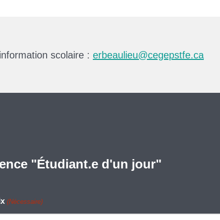
information scolaire :
erbeaulieu@cegepstfe.ca
ience "Étudiant.e d'un jour"
ix
(Nécessaire)