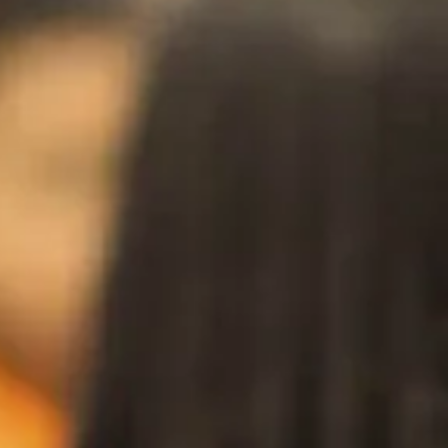
ternational)
cionales
htones
e.s autochtones