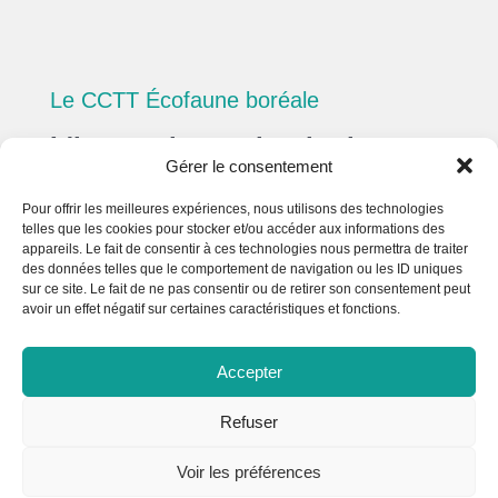
Le CCTT Écofaune boréale
L'innovation technologique au
Gérer le consentement
service de la tradition
Pour offrir les meilleures expériences, nous utilisons des technologies
telles que les cookies pour stocker et/ou accéder aux informations des
Écofaune boréale est un Centre collégial de
appareils. Le fait de consentir à ces technologies nous permettra de traiter
transfert technologique en innovation
des données telles que le comportement de navigation ou les ID uniques
écoresponsable du secteur cuir, fourrure et
sur ce site. Le fait de ne pas consentir ou de retirer son consentement peut
produits dérivés, du Cégep de St-Félicien.
avoir un effet négatif sur certaines caractéristiques et fonctions.
Son laboratoire principal (±13 000 pc) est
localisé à Mashteuiatsh et son laboratoire
Accepter
secondaire est à Kuujjuaq. Il est le premier
centre de recherche sur le cuir et la fourrure
Refuser
dans l’histoire du Canada. Il dispose de plus
de cinquante équipements spécialisés dans
Voir les préférences
la valorisation de produits biosourcés.